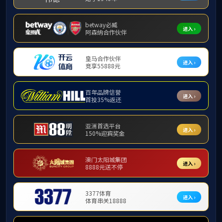
FUN88乐天使集团组织开展“敬
老月”活动
发布时间：
2024-10-22
来源：
今年
10月是全国第15个“敬老
月”，为弘扬中华民族尊老敬老的传
统美德，表达对离退休干部的关怀与
敬意，10月22日，清江水务集团积极
组织开展了走访慰问离退休干部活
动，为他们送去了温暖与祝福
。