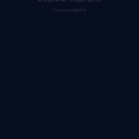
件。
化项目详细勘察服务
业化项目提供
勘察服务，
编制提交详细勘察报
内完成勘察工作，编制提交详细勘察报告。
家现行有关勘察标准、规范、工程建设强制性标