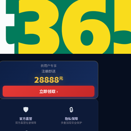
新闻中心
党政建设
政策法规
业务体系
联系我们
集团新闻
党建工作
依法治企
水质监测
公示公告
工会工作
地方法规
客户服务
行业新闻
依法治企
国家法规
服务承诺
用水指南
水价标准