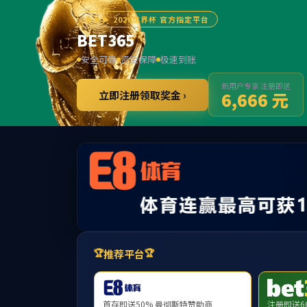
新闻中心
NEWS CENTER