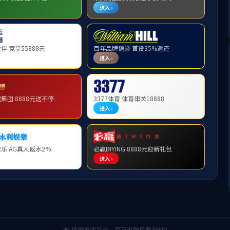
勘察服务竞争性磋商公告
受宜昌安润生物科技有限公司的委托，拟就长阳
进行竞争性磋商采购，拟参加采购活动的潜在供
公司获取竞争性磋商文件，并于
2025
年
10
月
21
日